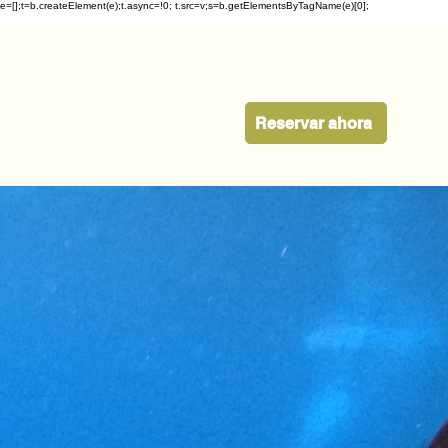
ueue=[];t=b.createElement(e);t.async=!0; t.src=v;s=b.getElementsByTagName(e)[0];
Reservar ahora
IDAD
CONTACTO